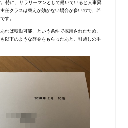
す。特に、サラリーマンとして働いていると人事異
や主任クラスは替えが効かない場合が多いので、若
らです。
であれば転勤可能」という条件で採用されたため、
私も以下のような辞令をもらったあと、引越しの手