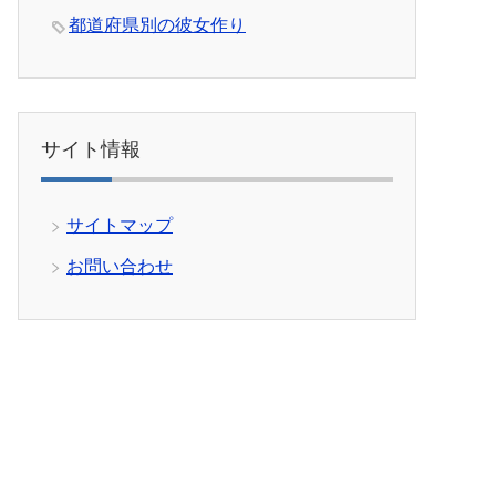
都道府県別の彼女作り
サイト情報
サイトマップ
お問い合わせ