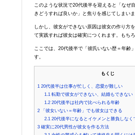
このような状況で20代後半を迎えると「なぜ
きどうすれば良いか」と焦りを感じてしまい
しかし、彼女ができない原因は彼女の作り方
て実践すれば彼女は確実につくれます。もち
ここでは、20代後半で「彼氏いない歴＝年齢
す。
もくじ
1
20代後半は仕事が忙しく、恋愛が難しい
1.1
転勤で彼女ができない、結婚もできない
1.2
20代後半は社内で比べられる年齢
2
「彼女いない＝年齢」でも彼女はできる
2.1
20代後半になるとイケメンと勝負しなく
3
確実に20代男性が彼女を作る方法
3.1
女性の警戒心を解いて連絡先を聞くには