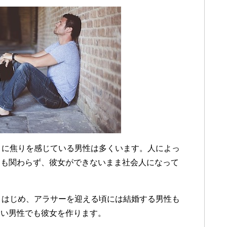
とに焦りを感じている男性は多くいます。人によっ
にも関わらず、彼女ができないまま社会人になって
きはじめ、アラサーを迎える頃には結婚する男性も
ない男性でも彼女を作ります。