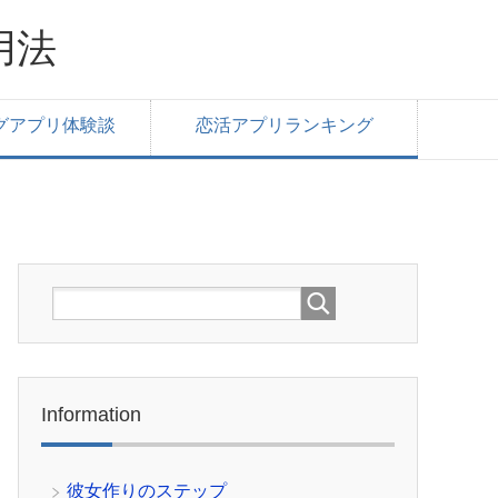
用法
グアプリ体験談
恋活アプリランキング
Information
彼女作りのステップ