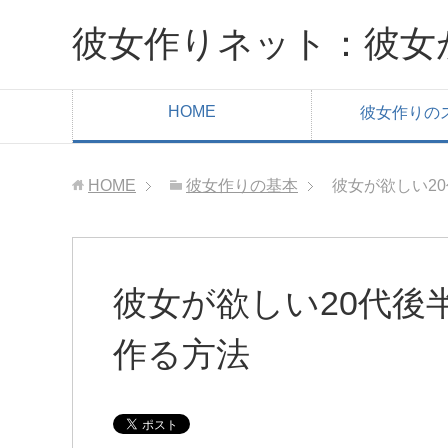
彼女作りネット：彼女
HOME
彼女作りの
HOME
彼女作りの基本
彼女が欲しい2
彼女が欲しい20代後
作る方法