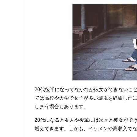
20代後半になってなかなか彼女ができないこ
ては高校や大学で女子が多い環境を経験した
しまう場合もあります。
20代になると友人や後輩には次々と彼女がで
増えてきます。しかも、イケメンや高収入で