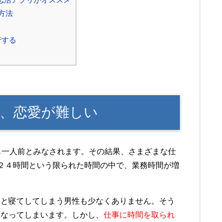
方法
行する
く、恋愛が難しい
も一人前とみなされます。その結果、さまざまな仕
２４時間という限られた時間の中で、業務時間が増
っと寝てしてしまう男性も少なくありません。そう
になってしまいます。しかし、
仕事に時間を取られ