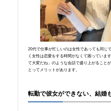
20代で仕事が忙しいのは女性であっても同じ
く女性は恋愛をする時間がなくて困っていま
て大変だね」のような会話で盛り上がること
とってメリットがあります。
転勤で彼女ができない、結婚