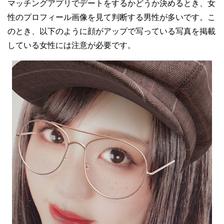
マッチングアプリでデートをするかどうか決めるとき、女
性のプロフィール画像を見て判断する男性が多いです。こ
のとき、以下のように顔がアップで写っている写真を掲載
している女性には注意が必要です。