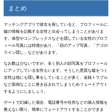
まとめ
マッチングアプリで彼女を探していると、プロフィールに
嘘の情報を記載する女性と出会ってしまうことがありま
す。体型やコンプレックスなどを隠している女性のプロフ
ィール写真には特徴があり、「顔のアップ写真」「アゴの
ライン隠し」などがあります。
なお数は少ないですが、全く別人の顔写真をプロフィール
にアップしている女性もいます。そうした悪質な嘘をつく
女性は他にも隠し事をしていることが多く、金銭トラブル
など面倒なことに巻き込まれてしまうためフェードアウト
するようにしましょう。
デートで幻滅した場合、電話番号や住所などの個人情報を
教えない限り、簡単にフェードアウトすることができま