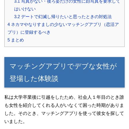
3.1
写真がない・後ろ姿だけの女性に顔写真を要求して
はいけない
3.2
デートで幻滅し帰りたいと思ったときの対処法
4
ネカマやなりすましの少ないマッチングアプリ（恋活ア
プリ）に登録するべき
5
まとめ
マッチングアプリでデブな女性が
登場した体験談
私は大学卒業後に引越をしたため、社会人１年目のとき誰
も女性を紹介してくれる人がいなくて困った時期がありま
した。そのとき、マッチングアプリを使って彼女を探して
いました。