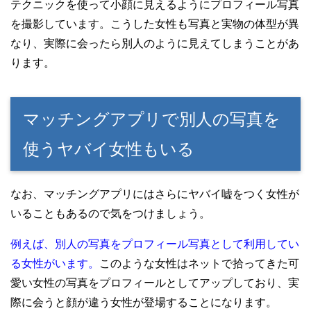
テクニックを使って小顔に見えるようにプロフィール写真
を撮影しています。こうした女性も写真と実物の体型が異
なり、実際に会ったら別人のように見えてしまうことがあ
ります。
マッチングアプリで別人の写真を
使うヤバイ女性もいる
なお、マッチングアプリにはさらにヤバイ嘘をつく女性が
いることもあるので気をつけましょう。
例えば、別人の写真をプロフィール写真として利用してい
る女性がいます。
このような女性はネットで拾ってきた可
愛い女性の写真をプロフィールとしてアップしており、実
際に会うと顔が違う女性が登場することになります。