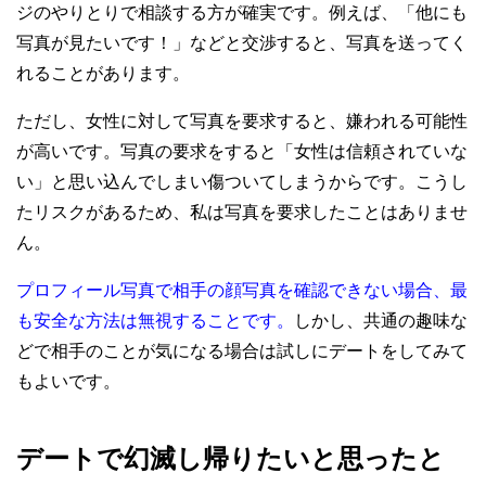
ジのやりとりで相談する方が確実です。例えば、「他にも
写真が見たいです！」などと交渉すると、写真を送ってく
れることがあります。
ただし、女性に対して写真を要求すると、嫌われる可能性
が高いです。写真の要求をすると「女性は信頼されていな
い」と思い込んでしまい傷ついてしまうからです。こうし
たリスクがあるため、私は写真を要求したことはありませ
ん。
プロフィール写真で相手の顔写真を確認できない場合、最
も安全な方法は無視することです。
しかし、共通の趣味な
どで相手のことが気になる場合は試しにデートをしてみて
もよいです。
デートで幻滅し帰りたいと思ったと