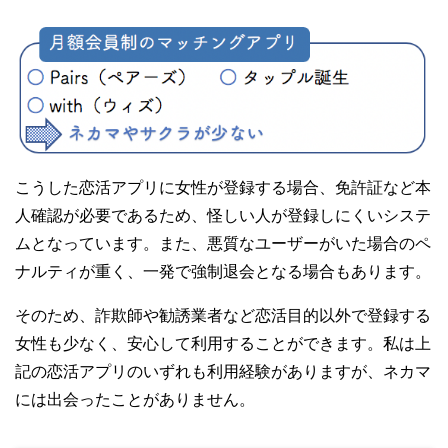
こうした恋活アプリに女性が登録する場合、免許証など本
人確認が必要であるため、怪しい人が登録しにくいシステ
ムとなっています。また、悪質なユーザーがいた場合のペ
ナルティが重く、一発で強制退会となる場合もあります。
そのため、詐欺師や勧誘業者など恋活目的以外で登録する
女性も少なく、安心して利用することができます。私は上
記の恋活アプリのいずれも利用経験がありますが、ネカマ
には出会ったことがありません。