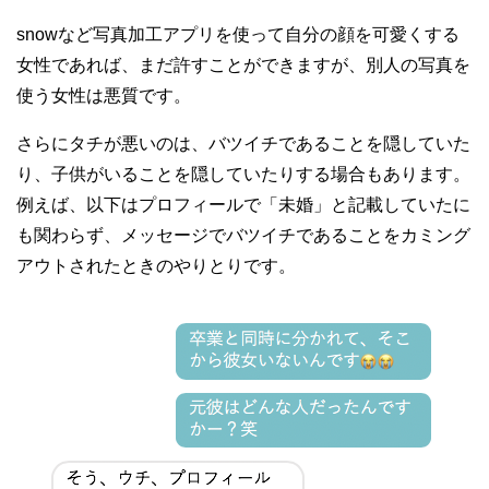
snowなど写真加工アプリを使って自分の顔を可愛くする
女性であれば、まだ許すことができますが、別人の写真を
使う女性は悪質です。
さらにタチが悪いのは、バツイチであることを隠していた
り、子供がいることを隠していたりする場合もあります。
例えば、以下はプロフィールで「未婚」と記載していたに
も関わらず、メッセージでバツイチであることをカミング
アウトされたときのやりとりです。