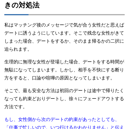
きの対処法
私はマッチング後のメッセージで気が合う女性だと思えば
デートに誘うようにしています。そこで残念な女性がきて
しまった場合、デートをするか、そのまま帰るかの二択に
迫られます。
生理的に無理な女性が登場した場合、デートをする時間が
無駄になってしまいます。しかし、相手を不快にする断り
方をすると、口論や喧嘩の原因となってしまいます。
そこで、最も安全な方法は初回のデートは途中で帰りたく
なっても約束どおりデートし、徐々にフェードアウトする
方法です。
もし、女性側から次のデートの約束があったとしても、
「仕事で忙しいので、いつ行けるかわかりません」と伝え